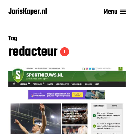
JorisKaper.nl
Menu
Tag
redacteur
1