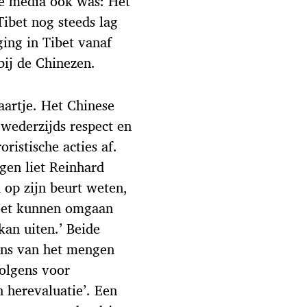
se media ook was: Het
ibet nog steeds lag
ing in Tibet vanaf
bij de Chinezen.
aartje. Het Chinese
 wederzijds respect en
oristische acties af.
gen liet Reinhard
 op zijn beurt weten,
moet kunnen omgaan
kan uiten.’ Beide
ens van het mengen
volgens voor
n herevaluatie’. Een