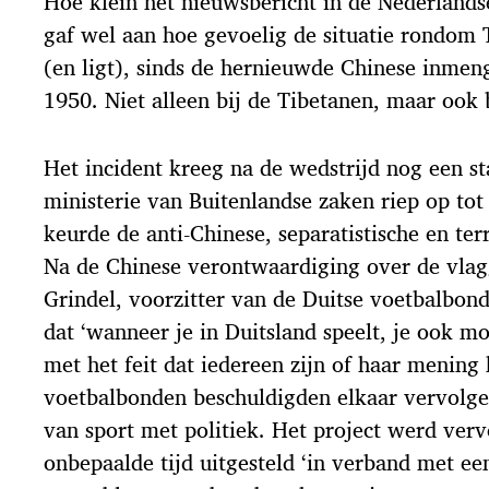
Hoe klein het nieuwsbericht in de Nederland
gaf wel aan hoe gevoelig de situatie rondom T
(en ligt), sinds de hernieuwde Chinese inmeng
1950. Niet alleen bij de Tibetanen, maar ook 
Het incident kreeg na de wedstrijd nog een st
ministerie van Buitenlandse zaken riep op tot
keurde de anti-Chinese, separatistische en terr
Na de Chinese verontwaardiging over de vlag
Grindel, voorzitter van de Duitse voetbalbond
dat ‘wanneer je in Duitsland speelt, je ook 
met het feit dat iedereen zijn of haar mening 
voetbalbonden beschuldigden elkaar vervolg
van sport met politiek. Het project werd ver
onbepaalde tijd uitgesteld ‘in verband met ee