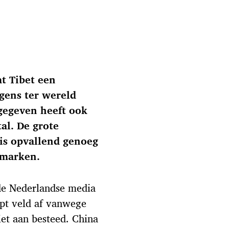
t Tibet een
rgens ter wereld
 gegeven heeft ook
al. De grote
 is opvallend genoeg
emarken.
 de Nederlandse media
opt veld af vanwege
iet aan besteed. China