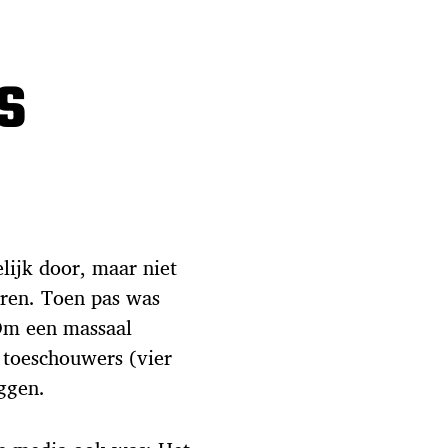
s
lijk door, maar niet
ren. Toen pas was
Om een massaal
s toeschouwers (vier
ggen.