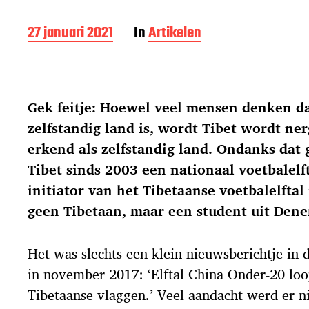
B
27 januari 2021
In
Artikelen
e
r
i
c
Gek feitje: Hoewel veel mensen denken da
h
t
zelfstandig land is, wordt Tibet wordt ne
d
erkend als zelfstandig land. Ondanks dat
a
t
Tibet sinds 2003 een nationaal voetbalelft
u
initiator van het Tibetaanse voetbalelftal
m
geen Tibetaan, maar een student uit Den
Het was slechts een klein nieuwsberichtje in
in november 2017: ‘Elftal China Onder-20 lo
Tibetaanse vlaggen.’ Veel aandacht werd er n