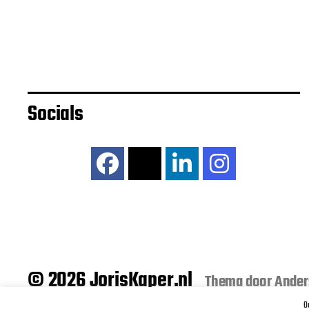
Socials
© 2026 JorisKaper.nl
Thema door
Ander
O