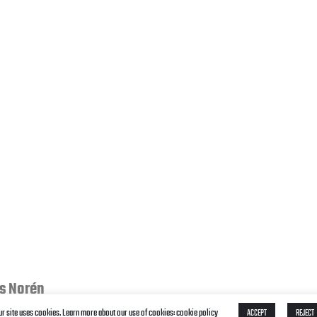
s Norén
ur site uses cookies. Learn more about our use of cookies: cookie policy
ACCEPT
REJECT