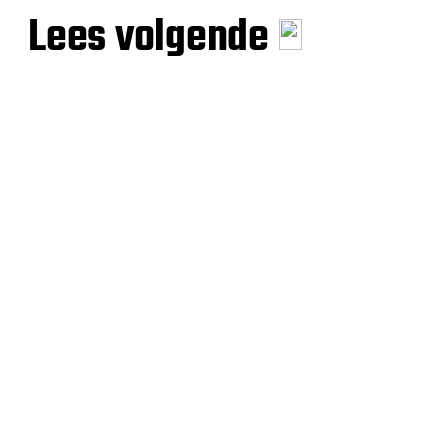
Lees volgende
Lezingen: PSV in de Tweede
Wereldoorlog
Hoe Zambia een generatie verloor
bij een vliegramp – Staantribune
Martin Roesink kan tóch weer
vertrekken na Dakar-malaise