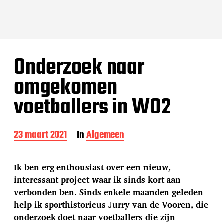
Onderzoek naar
omgekomen
voetballers in WO2
B
23 maart 2021
In
Algemeen
e
r
i
Ik ben erg enthousiast over een nieuw,
c
interessant project waar ik sinds kort aan
h
verbonden ben. Sinds enkele maanden geleden
t
d
help ik sporthistoricus Jurry van de Vooren, die
a
onderzoek doet naar voetballers die zijn