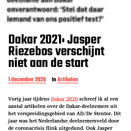
Dakar 2021: Jasper
Riezebos verschijnt
niet aan de start
B
1 december 2020
In
Artikelen
e
r
i
Vorig jaar tijdens
Dakar 2020
schreef ik al een
c
aantal artikelen over de Dakar-deelnemers uit
h
het verspreidingsgebied van AD/De Stentor. Dit
t
d
jaar was het Nederlandse deelnemersveld door
a
de coronacrisis flink uitgedund. Ook Jasper