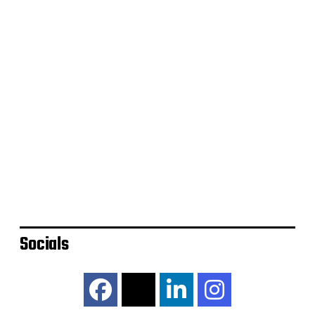
mogelijkheden
Hoe Zambia een generatie verloor
bij een vliegramp – Staantribune
Het veel te korte leven van Robert
Enke
Socials