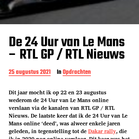
De 24 Uur van Le Mans
– RTL GP / RTL Nieuws
B
25 augustus 2021
In
Opdrachten
e
r
i
Dit jaar mocht ik op 22 en 23 augustus
c
wederom de 24 Uur van Le Mans online
h
verslaan via de kanalen van RTL GP / RTL
t
d
Nieuws. De laatste keer dat ik de 24 Uur van Le
a
Mans online ‘deed’, was alweer enkele jaren
t
geleden, in tegenstelling tot de
Dakar rally
, die
u
ik in 2020 nog online versloeg. Dit keer was het